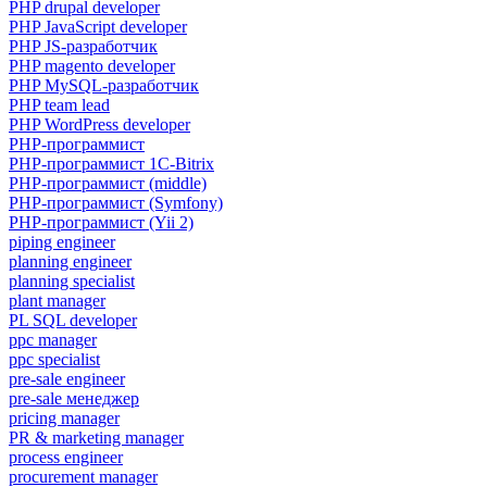
PHP drupal developer
PHP JavaScript developer
PHP JS-разработчик
PHP magento developer
PHP MySQL-разработчик
PHP team lead
PHP WordPress developer
PHP-программист
PHP-программист 1C-Bitrix
PHP-программист (middle)
PHP-программист (Symfony)
PHP-программист (Yii 2)
piping engineer
planning engineer
planning specialist
plant manager
PL SQL developer
ppc manager
ppc specialist
pre-sale engineer
pre-sale менеджер
pricing manager
PR & marketing manager
process engineer
procurement manager