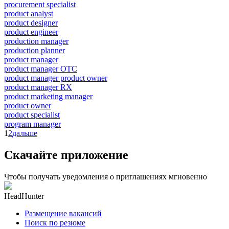
procurement specialist
product analyst
product designer
product engineer
production manager
production planner
product manager
product manager OTC
product manager product owner
product manager RX
product marketing manager
product owner
product specialist
program manager
1
2
дальше
Скачайте приложение
Чтобы получать уведомления о приглашениях мгновенно
HeadHunter
Размещение вакансий
Поиск по резюме