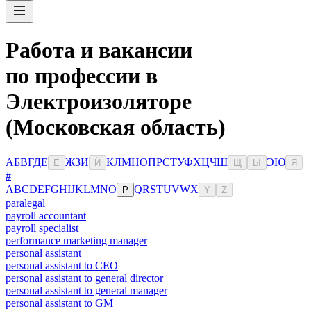
Работа и вакансии
по профессии в
Электроизоляторе
(Московская область)
А
Б
В
Г
Д
Е
Ж
З
И
К
Л
М
Н
О
П
Р
С
Т
У
Ф
Х
Ц
Ч
Ш
Э
Ю
Ё
Й
Щ
Ы
Я
#
A
B
C
D
E
F
G
H
I
J
K
L
M
N
O
Q
R
S
T
U
V
W
X
P
Y
Z
paralegal
payroll accountant
payroll specialist
performance marketing manager
personal assistant
personal assistant to CEO
personal assistant to general director
personal assistant to general manager
personal assistant to GM