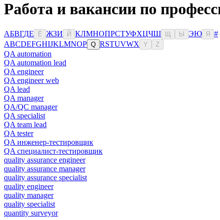
Работа и вакансии по професс
А
Б
В
Г
Д
Е
Ж
З
И
К
Л
М
Н
О
П
Р
С
Т
У
Ф
Х
Ц
Ч
Ш
Э
Ю
#
Ё
Й
Щ
Ы
Я
A
B
C
D
E
F
G
H
I
J
K
L
M
N
O
P
R
S
T
U
V
W
X
Q
Y
Z
QA automation
QA automation lead
QA engineer
QA engineer web
QA lead
QA manager
QA/QC manager
QA specialist
QA team lead
QA tester
QA инженер-тестировщик
QA специалист-тестировщик
quality assurance engineer
quality assurance manager
quality assurance specialist
quality engineer
quality manager
quality specialist
quantity surveyor